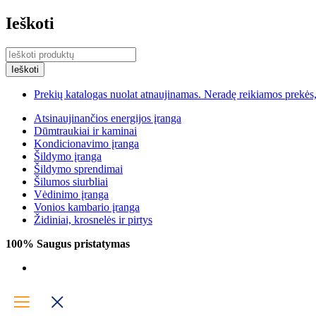
Ieškoti
Prekių katalogas nuolat atnaujinamas. Neradę reikiamos prekės, 
Atsinaujinančios energijos įranga
Dūmtraukiai ir kaminai
Kondicionavimo įranga
Šildymo įranga
Šildymo sprendimai
Šilumos siurbliai
Vėdinimo įranga
Vonios kambario įranga
Židiniai, krosnelės ir pirtys
100% Saugus pristatymas