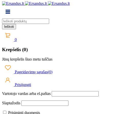
0
Krepšelis (0)
Jūsų krepšelis šiuo metu tuščias
Pageidavimų sąrašas
(
0
)
Prisijungti
Vartotojo vardas arba el.paštas
Slaptažodis
Prisiminti duomenis