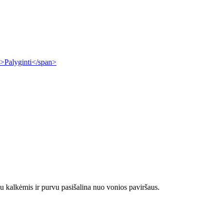
i">Palyginti</span>
su kalkėmis ir purvu pasišalina nuo vonios paviršaus.