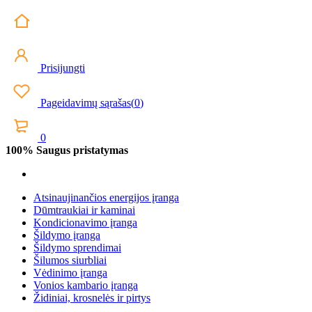
Prisijungti
Pageidavimų sąrašas
(
0
)
0
100% Saugus pristatymas
Atsinaujinančios energijos įranga
Dūmtraukiai ir kaminai
Kondicionavimo įranga
Šildymo įranga
Šildymo sprendimai
Šilumos siurbliai
Vėdinimo įranga
Vonios kambario įranga
Židiniai, krosnelės ir pirtys