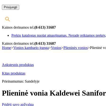
Kainos derinamos tel.
(8-613) 31687
Prekių katalogas nuolat atnaujinamas. Neradę reikiamos prekės, 
Kainos derinamos tel.
(8-613) 31687
Home
>
Vonios kambario įranga
>
Vonios
>
Plieninės vonios
>
Plieninė 
-5%
Ankstesnis produktas
Kitas produktas
Prieinamumas:
Sandelyje
Plieninė vonia Kaldewei Sanifo
Pridėti savo apžvalgą