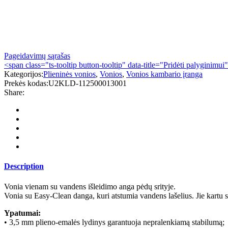
Pageidavimų sąrašas
<span class="ts-tooltip button-tooltip" data-title="Pridėti palyginimu
Kategorijos:
Plieninės vonios
,
Vonios
,
Vonios kambario įranga
Prekės kodas:
U2KLD-112500013001
Share:
Description
Vonia vienam su vandens išleidimo anga pėdų srityje.
Vonia su Easy-Clean danga, kuri atstumia vandens lašelius. Jie kartu 
Ypatumai:
• 3,5 mm plieno-emalės lydinys garantuoja nepralenkiamą stabilumą;