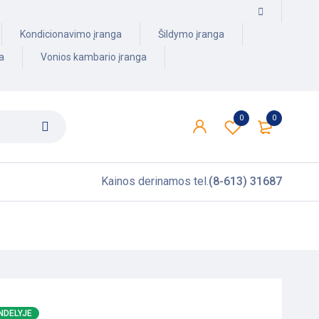
Kondicionavimo įranga
Šildymo įranga
a
Vonios kambario įranga
0
0
Kainos derinamos tel.
(8-613) 31687
NDELYJE