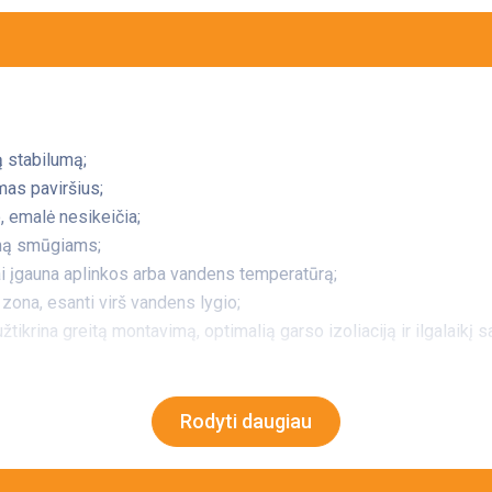
 stabilumą;
as paviršius;
o, emalė nesikeičia;
umą smūgiams;
itai įgauna aplinkos arba vandens temperatūrą;
 zona, esanti virš vandens lygio;
žtikrina greitą montavimą, optimalią garso izoliaciją ir ilgalaikį
Rodyti daugiau