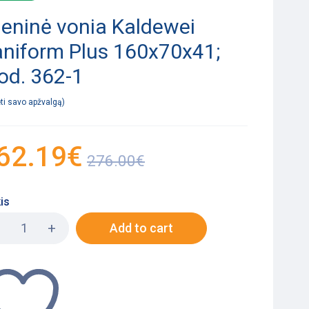
ieninė vonia Kaldewei
niform Plus 160x70x41;
od. 362-1
ėti savo apžvalgą
62.19
€
276.00
€
is
Add to cart