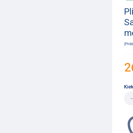
Pl
Sa
m
Prid
2
Kiek