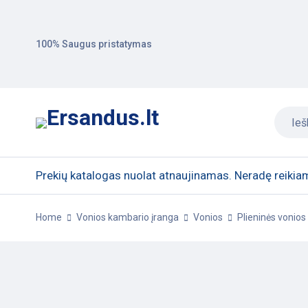
100% Saugus pristatymas
Prekių katalogas nuolat atnaujinamas. Neradę reikiam
Home
Vonios kambario įranga
Vonios
Plieninės vonios
-5%