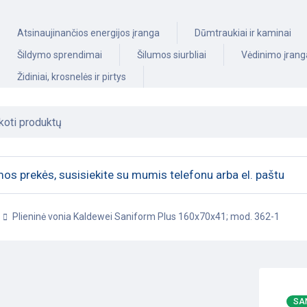
Atsinaujinančios energijos įranga
Dūmtraukiai ir kaminai
Šildymo sprendimai
Šilumos siurbliai
Vėdinimo įrang
Židiniai, krosnelės ir pirtys
os prekės, susisiekite su mumis telefonu arba el. paštu
Plieninė vonia Kaldewei Saniform Plus 160x70x41; mod. 362-1
SA