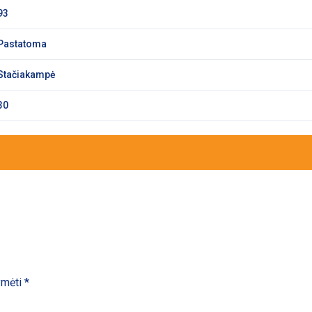
93
Pastatoma
Stačiakampė
30
žymėti
*