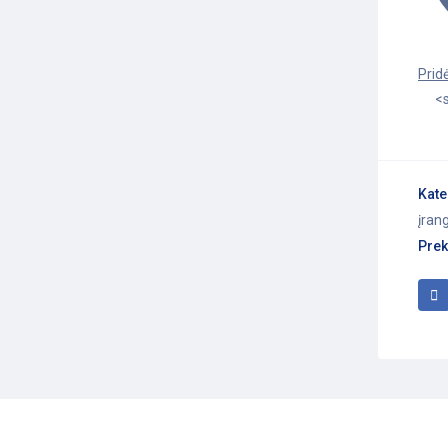
<s
Kate
įran
Prek