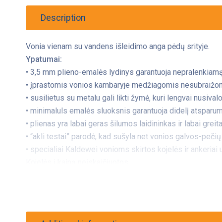
Description
Vonia vienam su vandens išleidimo anga pėdų srityje.
Ypatumai:
• 3,5 mm plieno-emalės lydinys garantuoja nepralenkiamą
• įprastomis vonios kambaryje medžiagomis nesubraižom
• susilietus su metalu gali likti žymė, kuri lengvai nusival
• minimaluls emalės sluoksnis garantuoja didelį atspar
• plienas yra labai geras šilumos laidininkas ir labai gre
• “akli testai” parodė, kad sušyla net vonios galvos-pečių
• specialiai Kaldewei vonioms skirtos kojelės ir ankeriai u
Kojelės į kainą neįskaičiuotos.