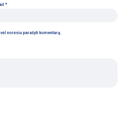
ail
*
tą vėl norėsiu parašyti komentarą.