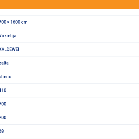
700 × 1600 cm
Vokietija
KALDEWEI
balta
plieno
410
700
700
28