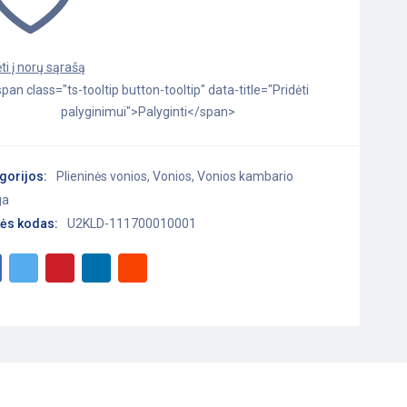
pan class="ts-tooltip button-tooltip" data-title="Pridėti
palyginimui">Palyginti</span>
gorijos:
Plieninės vonios
,
Vonios
,
Vonios kambario
ga
ės kodas:
U2KLD-111700010001