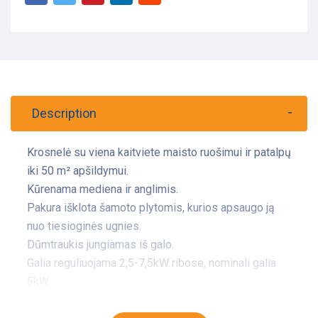
Description
Krosnelė su viena kaitviete maisto ruošimui ir patalpų
iki 50 m² apšildymui.
Kūrenama mediena ir anglimis.
​Pakura išklota šamoto plytomis, kurios apsaugo ją
nuo tiesioginės ugnies.
Dūmtraukis jungiamas iš galo.
Galia reguliuojama 2,5-7,5kW ribose, nominali galia
5kW.