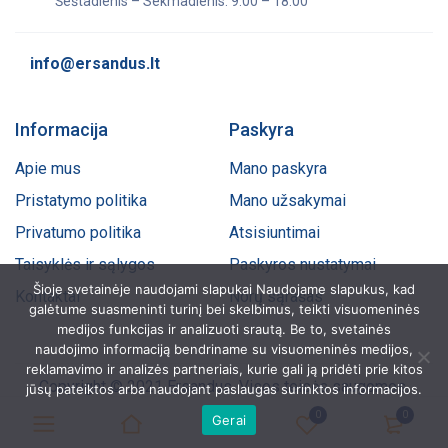
Šeštadienis – Sekmadienis: 9:00 – 18:00
info@ersandus.lt
Informacija
Paskyra
Apie mus
Mano paskyra
Pristatymo politika
Mano užsakymai
Privatumo politika
Atsisiuntimai
Taisyklės ir sąlygos
Paskyros nustatymai
Šioje svetainėje naudojami slapukai Naudojame slapukus, kad
Kontaktai
Norų sąrašas
galėtume suasmeninti turinį bei skelbimus, teikti visuomeninės
medijos funkcijas ir analizuoti srautą. Be to, svetainės
naudojimo informaciją bendriname su visuomeninės medijos,
reklamavimo ir analizės partneriais, kurie gali ją pridėti prie kitos
Copyright © 2021 Ersandus. Visos teisės saugomos.
jūsų pateiktos arba naudojant paslaugas surinktos informacijos.
0
0
Gerai