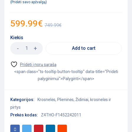
Pridėti savo apžvalgą
599.99
€
749.99
€
Kiekis
Add to cart
<span class="ts-tooltip button-tooltip" data-title="Pridėti
palyginimui">Palyginti</span>
Kategorijos:
Krosnelės
,
Plieninės
,
Židiniai, krosnelės ir
pirtys
Prekės kodas:
Z4THO-F1452242011