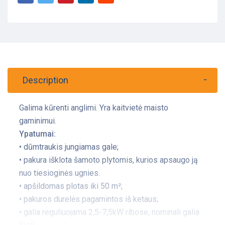
Description
Galima kūrenti anglimi. Yra kaitvietė maisto
gaminimui.
Ypatumai:
• dūmtraukis jungiamas gale;
• pakura išklota šamoto plytomis, kurios apsaugo ją
nuo tiesioginės ugnies.
• apšildomas plotas iki 50 m²;
• pakuros durelės pagamintos iš ketaus;
​• galia reguliuojama 2,5-7,5kW ribose, nominali galia