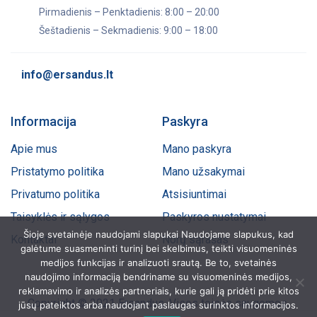
Pirmadienis – Penktadienis: 8:00 – 20:00
Šeštadienis – Sekmadienis: 9:00 – 18:00
info@ersandus.lt
Informacija
Paskyra
Apie mus
Mano paskyra
Pristatymo politika
Mano užsakymai
Privatumo politika
Atsisiuntimai
Taisyklės ir sąlygos
Paskyros nustatymai
Šioje svetainėje naudojami slapukai Naudojame slapukus, kad
Kontaktai
Norų sąrašas
galėtume suasmeninti turinį bei skelbimus, teikti visuomeninės
medijos funkcijas ir analizuoti srautą. Be to, svetainės
naudojimo informaciją bendriname su visuomeninės medijos,
reklamavimo ir analizės partneriais, kurie gali ją pridėti prie kitos
Copyright © 2021 Ersandus. Visos teisės saugomos.
jūsų pateiktos arba naudojant paslaugas surinktos informacijos.