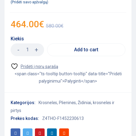
Pridėti savo apžvalgą
464.00
€
580.00
€
Kiekis
Add to cart
<span class="ts-tooltip button-tooltip" data-title="Pridėti
palyginimui">Palyginti</span>
Kategorijos:
Krosnelės
,
Plieninės
,
Židiniai, krosnelės ir
pirtys
Prekės kodas:
Z4THO-F1452230613