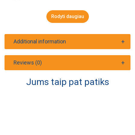
5kW.​
Krosnelės korpusui suteikiama 5 metų garantija.
Rodyti daugiau
Additional information
Reviews (0)
Jums taip pat patiks