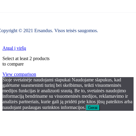
opyright © 2021 Ersandus. Visos teisės saugomos.
Atgal į viršų
Select at least 2 products
to compare
View comparison
Šioje svetainėje naudojami slapukai Naudojame slapukus, kad
galėtume suasmeninti turinį bei skelbimus, teikti visuomeninės
medijos funkcijas ir analizuoti srautą. Be to, svetainės naudojimo
informaciją bendriname su visuomeninės medijos, reklamavimo ir
analizės partneriais, kurie gali ją pridėti prie kitos jūsų pateiktos arba
naudojant paslaugas surinktos informacijos.
Gerai