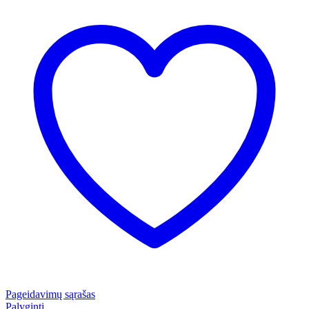
Pageidavimų sąrašas
Palyginti