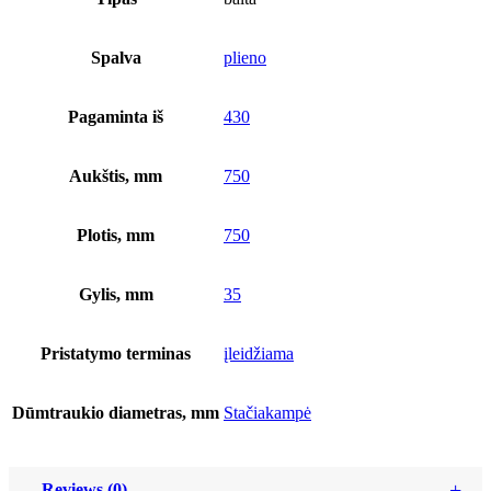
Spalva
plieno
Pagaminta iš
430
Aukštis, mm
750
Plotis, mm
750
Gylis, mm
35
Pristatymo terminas
įleidžiama
Dūmtraukio diametras, mm
Stačiakampė
Reviews (0)