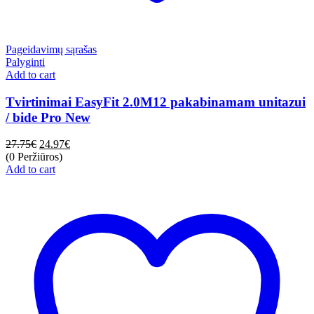
Pageidavimų sąrašas
Palyginti
Add to cart
Tvirtinimai EasyFit 2.0M12 pakabinamam unitazui
/ bide Pro New
27.75
€
24.97
€
(0 Peržiūros)
Add to cart