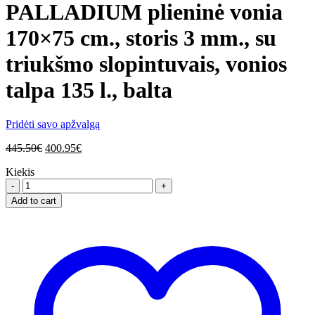
PALLADIUM plieninė vonia
170×75 cm., storis 3 mm., su
triukšmo slopintuvais, vonios
talpa 135 l., balta
Pridėti savo apžvalgą
445.50
€
400.95
€
Kiekis
PALLADIUM
plieninė
Add to cart
vonia
170x75
cm.,
storis
3
mm.,
su
triukšmo
slopintuvais,