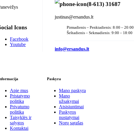
(8-613) 31687
Panevėžys
justinas@ersandus.lt
Social Icons
Pirmadienis – Penktadienis: 8:00 – 20:00
Šeštadienis – Sekmadienis: 9:00 – 18:00
Facebook
Youtube
info@ersandus.lt
nformacija
Paskyra
Apie mus
Mano paskyra
Pristatymo
Mano
politika
užsakymai
Privatumo
Atsisiuntimai
politika
Paskyros
Taisyklės ir
nustatymai
sąlygos
Norų sąrašas
Kontaktai