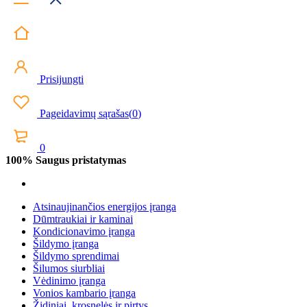
Prisijungti
Pageidavimų sąrašas
(
0
)
0
100% Saugus pristatymas
Atsinaujinančios energijos įranga
Dūmtraukiai ir kaminai
Kondicionavimo įranga
Šildymo įranga
Šildymo sprendimai
Šilumos siurbliai
Vėdinimo įranga
Vonios kambario įranga
Židiniai, krosnelės ir pirtys