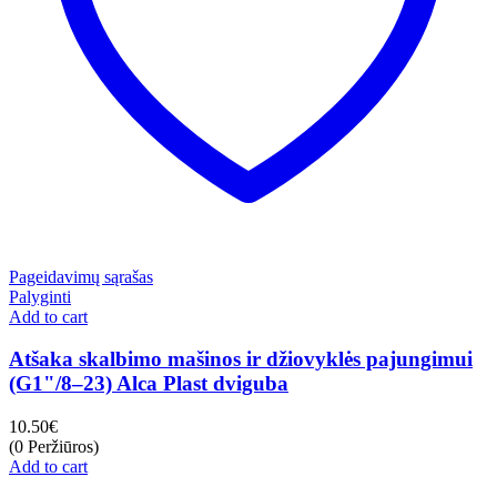
Pageidavimų sąrašas
Palyginti
Add to cart
Atšaka skalbimo mašinos ir džiovyklės pajungimui
(G1"/8–23) Alca Plast dviguba
10.50
€
(0 Peržiūros)
Add to cart