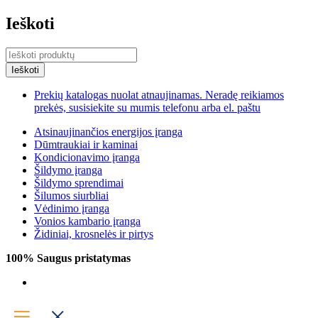
Ieškoti
Prekių katalogas nuolat atnaujinamas. Neradę reikiamos
prekės, susisiekite su mumis telefonu arba el. paštu
Atsinaujinančios energijos įranga
Dūmtraukiai ir kaminai
Kondicionavimo įranga
Šildymo įranga
Šildymo sprendimai
Šilumos siurbliai
Vėdinimo įranga
Vonios kambario įranga
Židiniai, krosnelės ir pirtys
100% Saugus pristatymas