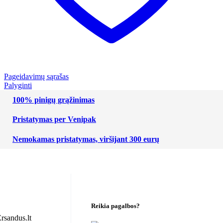
Pageidavimų sąrašas
Palyginti
100% pinigų grąžinimas
Pristatymas per Venipak
Nemokamas pristatymas, viršijant 300 eurų
Reikia pagalbos?
rsandus.lt