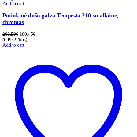
Add to cart
Potinkinė dušo galva Tempesta 210 su alkūne,
chromas
200.50
€
180.45
€
(0 Peržiūros)
Add to cart