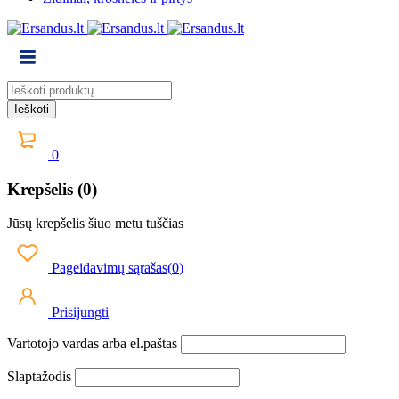
0
Krepšelis (0)
Jūsų krepšelis šiuo metu tuščias
Pageidavimų sąrašas
(
0
)
Prisijungti
Vartotojo vardas arba el.paštas
Slaptažodis