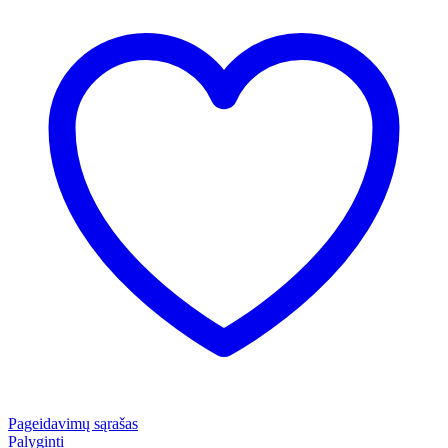
Pageidavimų sąrašas
Palyginti