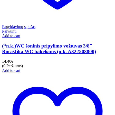
Pageidavimų sąrašas
Palyginti
Add to cart
(*n.k.)WC šoninis pripylimo vožtuvas 3/8"
Roca/Jika WC bakeliams (n.k. A822508800)
14.40
€
(0 Peržiūros)
Add to cart