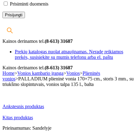
Prisiminti duomenis
Kainos derinamos tel.
(8-613) 31687
Prekių katalogas nuolat atnaujinamas. Neradę reikiamos
prekės, susisiekite su mumis telefonu arba el. paštu
Kainos derinamos tel.
(8-613) 31687
Home
>
Vonios kambario įranga
>
Vonios
>
Plieninės
vonios
>
PALLADIUM plieninė vonia 170×75 cm., storis 3 mm., su
triukšmo slopintuvais, vonios talpa 135 l., balta
-10%
Ankstesnis produktas
Kitas produktas
Prieinamumas:
Sandelyje