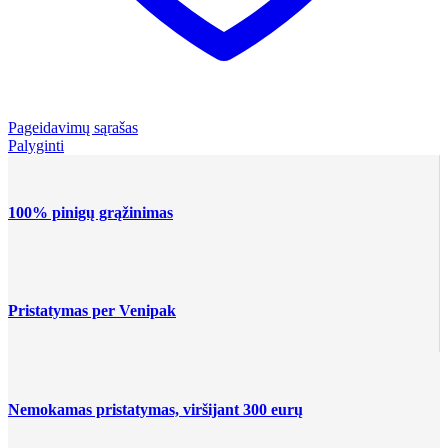
Pageidavimų sąrašas
Palyginti
100% pinigų grąžinimas
Pristatymas per Venipak
Nemokamas pristatymas, viršijant 300 eurų