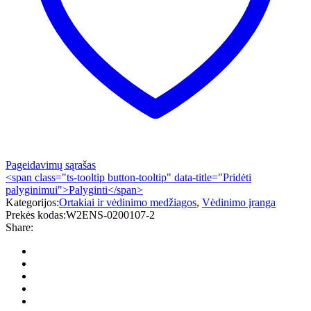
Pageidavimų sąrašas
<span class="ts-tooltip button-tooltip" data-title="Pridėti
palyginimui">Palyginti</span>
Kategorijos:
Ortakiai ir vėdinimo medžiagos
,
Vėdinimo įranga
Prekės kodas:
W2ENS-0200107-2
Share: