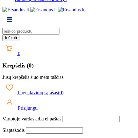
0
Krepšelis (0)
Jūsų krepšelis šiuo metu tuščias
Pageidavimų sąrašas
(
0
)
Prisijungti
Vartotojo vardas arba el.paštas
Slaptažodis