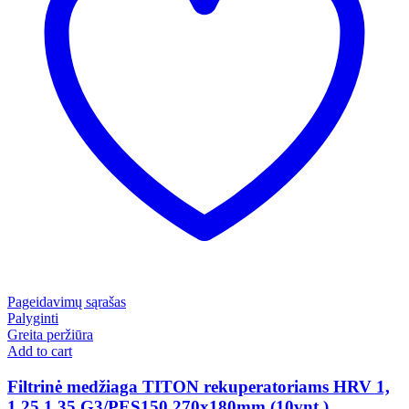
Pageidavimų sąrašas
Palyginti
Greita peržiūra
Add to cart
Filtrinė medžiaga TITON rekuperatoriams HRV 1,
1.25,1.35 G3/PES150 270x180mm (10vnt.)