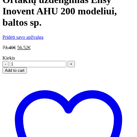
Inovent AHU 200 modeliui,
baltos sp.
Pridėti savo apžvalgą
73.40
€
56.52
€
Kiekis
Ortakių
uždengimas
Add to cart
Ensy
Inovent
AHU
200
modeliui,
baltos
sp.
quantity