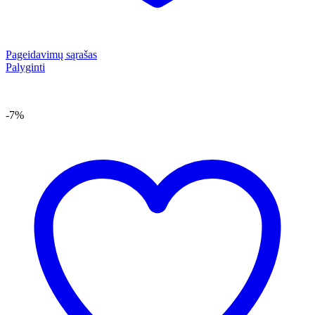
Pageidavimų sąrašas
Palyginti
-7%