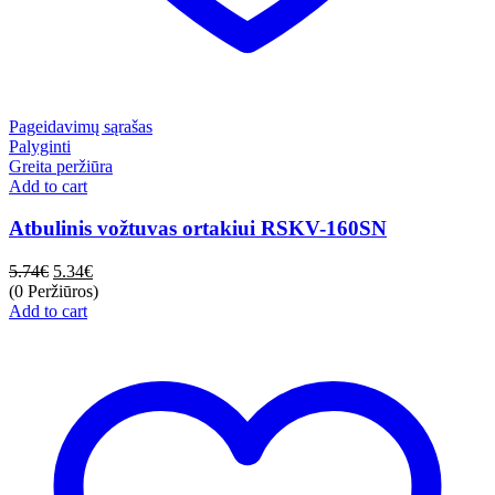
Pageidavimų sąrašas
Palyginti
Greita peržiūra
Add to cart
Atbulinis vožtuvas ortakiui RSKV-160SN
5.74
€
5.34
€
(0 Peržiūros)
Add to cart