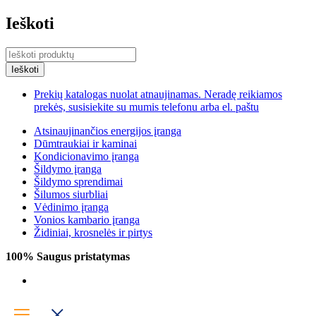
Ieškoti
Prekių katalogas nuolat atnaujinamas. Neradę reikiamos
prekės, susisiekite su mumis telefonu arba el. paštu
Atsinaujinančios energijos įranga
Dūmtraukiai ir kaminai
Kondicionavimo įranga
Šildymo įranga
Šildymo sprendimai
Šilumos siurbliai
Vėdinimo įranga
Vonios kambario įranga
Židiniai, krosnelės ir pirtys
100% Saugus pristatymas