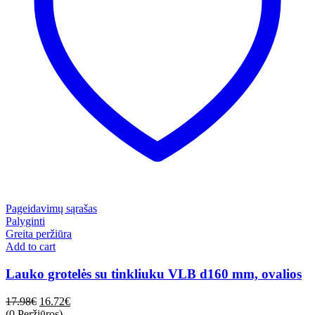
Pageidavimų sąrašas
Palyginti
Greita peržiūra
Add to cart
Lauko grotelės su tinkliuku VLB d160 mm, ovalios
17.98
€
16.72
€
(0 Peržiūros)