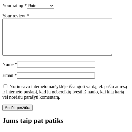
Your rating
*
Your review
*
Name
*
Email
*
Noriu savo interneto naršyklėje išsaugoti vardą, el. pašto adresą
ir interneto puslapį, kad jų nebereiktų įvesti iš naujo, kai kitą kartą
vėl norėsiu parašyti komentarą.
Jums taip pat patiks