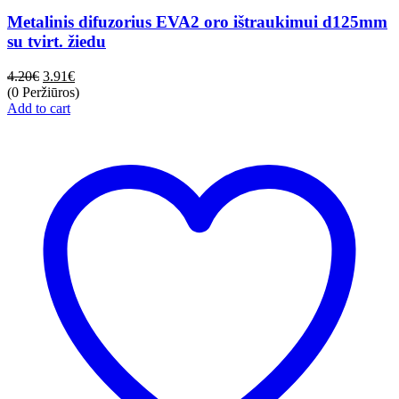
Metalinis difuzorius EVA2 oro ištraukimui d125mm
su tvirt. žiedu
4.20
€
3.91
€
(0 Peržiūros)
Add to cart