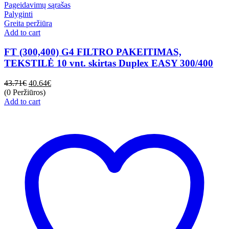
Pageidavimų sąrašas
Palyginti
Greita peržiūra
Add to cart
FT (300,400) G4 FILTRO PAKEITIMAS,
TEKSTILĖ 10 vnt. skirtas Duplex EASY 300/400
43.71
€
40.64
€
(0 Peržiūros)
Add to cart