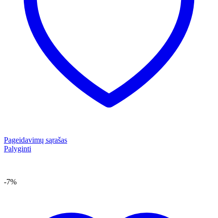
Pageidavimų sąrašas
Palyginti
-7%