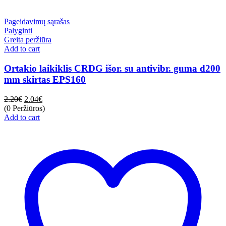
Pageidavimų sąrašas
Palyginti
Greita peržiūra
Add to cart
Ortakio laikiklis CRDG išor. su antivibr. guma d200
mm skirtas EPS160
2.20
€
2.04
€
(0 Peržiūros)
Add to cart