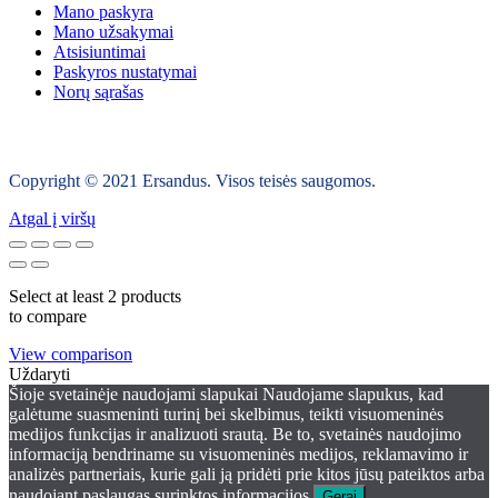
Mano paskyra
Mano užsakymai
Atsisiuntimai
Paskyros nustatymai
Norų sąrašas
Copyright © 2021 Ersandus. Visos teisės saugomos.
Atgal į viršų
Select at least 2 products
to compare
View comparison
Uždaryti
Šioje svetainėje naudojami slapukai Naudojame slapukus, kad
galėtume suasmeninti turinį bei skelbimus, teikti visuomeninės
medijos funkcijas ir analizuoti srautą. Be to, svetainės naudojimo
informaciją bendriname su visuomeninės medijos, reklamavimo ir
analizės partneriais, kurie gali ją pridėti prie kitos jūsų pateiktos arba
naudojant paslaugas surinktos informacijos.
Gerai