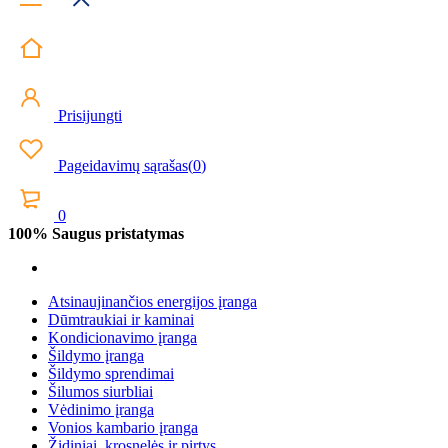
Prisijungti
Pageidavimų sąrašas
(
0
)
0
100% Saugus pristatymas
Atsinaujinančios energijos įranga
Dūmtraukiai ir kaminai
Kondicionavimo įranga
Šildymo įranga
Šildymo sprendimai
Šilumos siurbliai
Vėdinimo įranga
Vonios kambario įranga
Židiniai, krosnelės ir pirtys