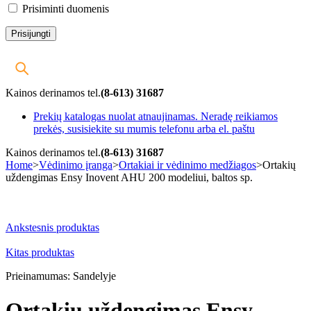
Prisiminti duomenis
Kainos derinamos tel.
(8-613) 31687
Prekių katalogas nuolat atnaujinamas. Neradę reikiamos
prekės, susisiekite su mumis telefonu arba el. paštu
Kainos derinamos tel.
(8-613) 31687
Home
>
Vėdinimo įranga
>
Ortakiai ir vėdinimo medžiagos
>
Ortakių
uždengimas Ensy Inovent AHU 200 modeliui, baltos sp.
-23%
Ankstesnis produktas
Kitas produktas
Prieinamumas:
Sandelyje
Ortakių uždengimas Ensy