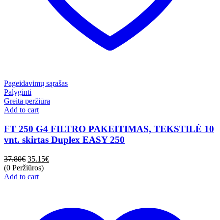
Pageidavimų sąrašas
Palyginti
Greita peržiūra
Add to cart
FT 250 G4 FILTRO PAKEITIMAS, TEKSTILĖ 10
vnt. skirtas Duplex EASY 250
37.80
€
35.15
€
(0 Peržiūros)
Add to cart