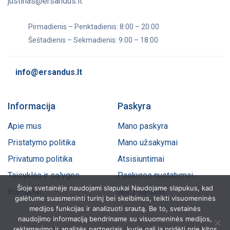
justinas@ersandus.lt
Pirmadienis – Penktadienis: 8:00 – 20:00
Šeštadienis – Sekmadienis: 9:00 – 18:00
info@ersandus.lt
Informacija
Paskyra
Apie mus
Mano paskyra
Pristatymo politika
Mano užsakymai
Privatumo politika
Atsisiuntimai
Taisyklės ir sąlygos
Paskyros nustatymai
Šioje svetainėje naudojami slapukai Naudojame slapukus, kad
Kontaktai
Norų sąrašas
galėtume suasmeninti turinį bei skelbimus, teikti visuomeninės
medijos funkcijas ir analizuoti srautą. Be to, svetainės
naudojimo informaciją bendriname su visuomeninės medijos,
reklamavimo ir analizės partneriais, kurie gali ją pridėti prie kitos