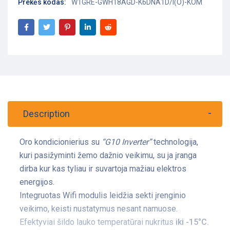
Prekės kodas:
W1GRE-GWH18AGD-K6DNA1D/I(O)-KOM
Description
Oro kondicionierius su
“G10 Inverter”
technologija,
kuri pasižyminti žemo dažnio veikimu, su ja įranga
dirba kur kas tyliau ir suvartoja mažiau elektros
energijos.
Integruotas Wifi modulis leidžia sekti įrenginio
veikimo, keisti nustatymus nesant namuose.
Efektyviai šildo lauko temperatūrai nukritus
iki -15°C.