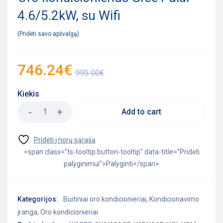
4.6/5.2kW, su Wifi
Pridėti savo apžvalgą
746.24
€
995.00
€
Kiekis
Add to cart
<span class="ts-tooltip button-tooltip" data-title="Pridėti
palyginimui">Palyginti</span>
Kategorijos:
Buitiniai oro kondicionieriai
,
Kondicionavimo
įranga
,
Oro kondicionieriai