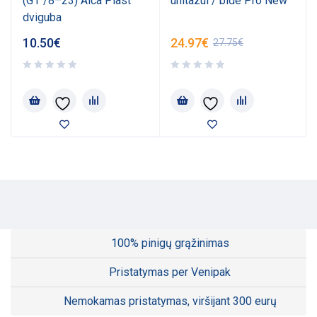
(G1"/8–23) Alca Plast
unitazui / bide Pro New
dviguba
10.50
€
24.97
€
27.75
€
100% pinigų grąžinimas
Pristatymas per Venipak
Nemokamas pristatymas, viršijant 300 eurų