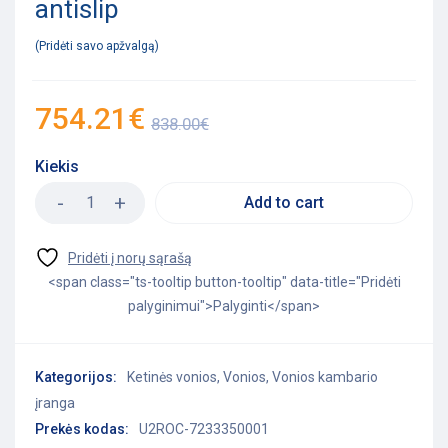
antislip
Pridėti savo apžvalgą
754.21
€
838.00
€
Kiekis
Add to cart
<span class="ts-tooltip button-tooltip" data-title="Pridėti
palyginimui">Palyginti</span>
Kategorijos:
Ketinės vonios
,
Vonios
,
Vonios kambario
įranga
Prekės kodas:
U2ROC-7233350001