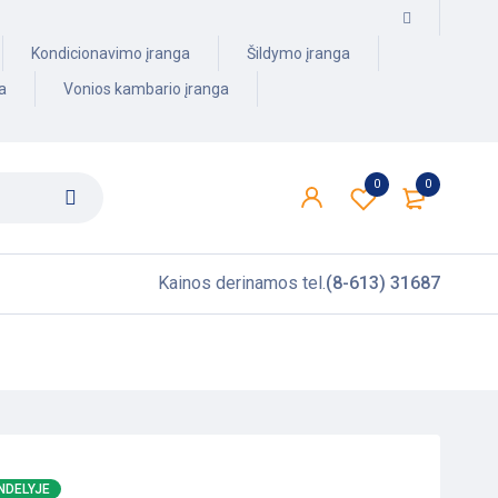
Kondicionavimo įranga
Šildymo įranga
a
Vonios kambario įranga
0
0
Kainos derinamos tel.
(8-613) 31687
NDELYJE