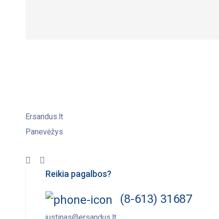
Ersandus.lt
Panevėžys
Reikia pagalbos?
(8-613) 31687
justinas@ersandus.lt