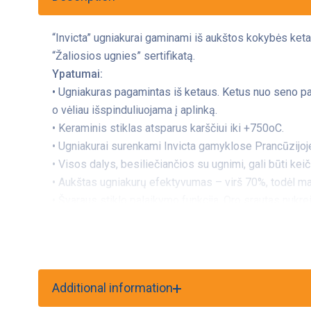
“Invicta” ugniakurai gaminami iš aukštos kokybės ketau
“Žaliosios ugnies” sertifikatą.
Ypatumai:
• Ugniakuras pagamintas iš ketaus. Ketus nuo seno p
o vėliau išspinduliuojama į aplinką.
• Keraminis stiklas atsparus karščiui iki +750oC.
• Ugniakurai surenkami Invicta gamyklose Prancūzijoj
• Visos dalys, besiliečiančios su ugnimi, gali būti kei
• Aukštas ugniakurų efektyvumas – virš 70%, todėl m
• Švaraus stiklo palaikymo funkcija. Oro srautas nukrei
• Reguliuojama galia 8-18kW, nominali galia 12kW;
• Tinka malkos iki 33 cm ilgio.
• Stiklo išmatavimai (aukštis x plotis): 463 x 701 mm.
Ugniakuro korpusui suteikiama 5 metų garantija.
Additional information