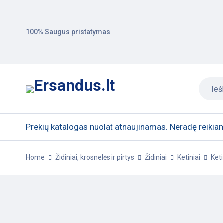
100% Saugus pristatymas
Prekių katalogas nuolat atnaujinamas. Neradę reikiam
Home
Židiniai, krosnelės ir pirtys
Židiniai
Ketiniai
Keti
-20%
POPULIARU