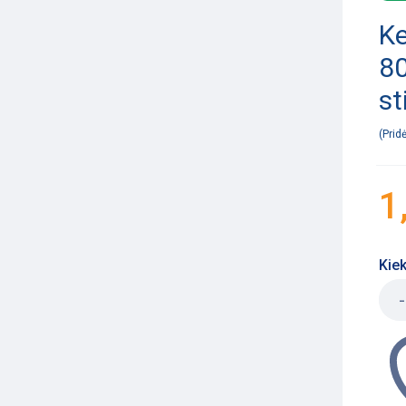
Ke
80
st
Prid
1
Kiek