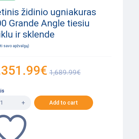
tinis židinio ugniakuras
0 Grande Angle tiesiu
iklu ir sklende
ėti savo apžvalgą
,351.99
€
1,689.99
€
is
Add to cart