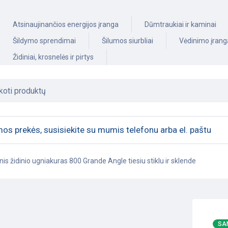
Atsinaujinančios energijos įranga
Dūmtraukiai ir kaminai
Šildymo sprendimai
Šilumos siurbliai
Vėdinimo įrang
Židiniai, krosnelės ir pirtys
os prekės, susisiekite su mumis telefonu arba el. paštu
nis židinio ugniakuras 800 Grande Angle tiesiu stiklu ir sklende
SA