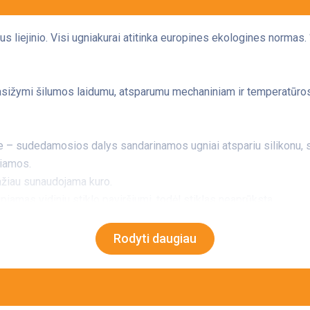
s liejinio. Visi ugniakurai atitinka europines ekologines normas. 
asižymi šilumos laidumu, atsparumu mechaniniam ir temperatūros
e – sudedamosios dalys sandarinamos ugniai atspariu silikonu, su
čiamos.
ažiau sunaudojama kuro.
piamas vidiniu stiklo paviršiumi, todėl stiklas neaprūksta.
Rodyti daugiau