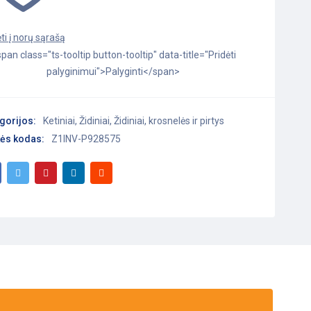
pan class="ts-tooltip button-tooltip" data-title="Pridėti
palyginimui">Palyginti</span>
gorijos:
Ketiniai
,
Židiniai
,
Židiniai, krosnelės ir pirtys
ės kodas:
Z1INV-P928575