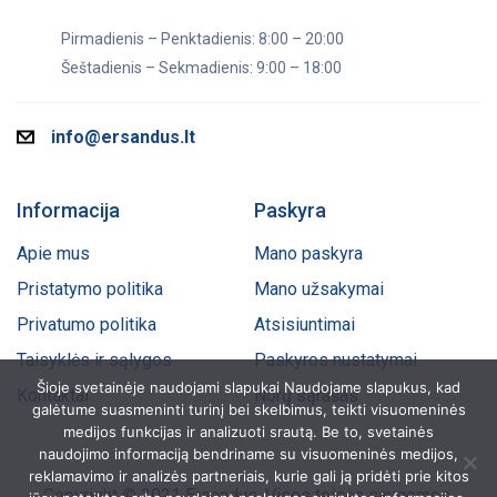
Pirmadienis – Penktadienis: 8:00 – 20:00
Šeštadienis – Sekmadienis: 9:00 – 18:00
info@ersandus.lt
Informacija
Paskyra
Apie mus
Mano paskyra
Pristatymo politika
Mano užsakymai
Privatumo politika
Atsisiuntimai
Taisyklės ir sąlygos
Paskyros nustatymai
Šioje svetainėje naudojami slapukai Naudojame slapukus, kad
Kontaktai
Norų sąrašas
galėtume suasmeninti turinį bei skelbimus, teikti visuomeninės
medijos funkcijas ir analizuoti srautą. Be to, svetainės
naudojimo informaciją bendriname su visuomeninės medijos,
reklamavimo ir analizės partneriais, kurie gali ją pridėti prie kitos
Copyright © 2021 Ersandus. Visos teisės saugomos.