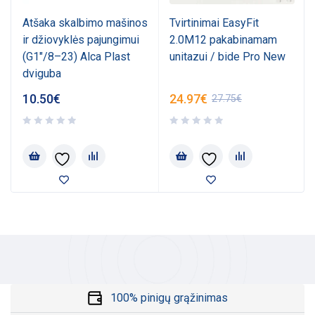
Atšaka skalbimo mašinos
Tvirtinimai EasyFit
ir džiovyklės pajungimui
2.0M12 pakabinamam
(G1"/8–23) Alca Plast
unitazui / bide Pro New
dviguba
10.50
€
24.97
€
27.75
€
100% pinigų grąžinimas