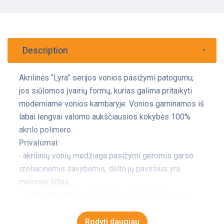
Description
Akrilinės “Lyra” serijos vonios pasižymi patogumu;
jos siūlomos įvairių formų, kurias galima pritaikyti
moderniame vonios kambaryje. Vonios gaminamos iš
labai lengvai valomo aukščiausios kokybės 100%
akrilo polimero.
Privalumai:
∙ akrilinių vonių medžiaga pasižymi geromis garso
izoliacinėmis savybėmis, dėlto jų paviršius yra
maloniai šiltas;
∙ JIKA santechnikos akrilo danga ilgai išlaiko savo
spalvą ir yra lengvai valoma.
Rodyti daugiau