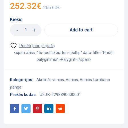
252.32
€
265.60
€
Kiekis
Add to cart
<span class="ts-tooltip button-tooltip" data-title="Pridėti
palyginimui">Palyginti</span>
Kategorijos:
Akrilinės vonios
,
Vonios
,
Vonios kambario
įranga
Prekės kodas:
U2JIK-2298390000001