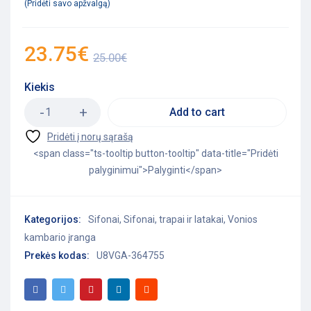
Pridėti savo apžvalgą
23.75
€
25.00
€
Kiekis
Add to cart
<span class="ts-tooltip button-tooltip" data-title="Pridėti
palyginimui">Palyginti</span>
Kategorijos:
Sifonai
,
Sifonai, trapai ir latakai
,
Vonios
kambario įranga
Prekės kodas:
U8VGA-364755