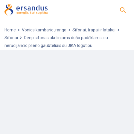
Home
Vonios kambario įranga
Sifonai, trapai ir latakai
Sifonai
Deep sifonas akriliniams dušo padėklams, su
nerūdijančio plieno gaubteliais su JIKA logotipu
-5%
POPULIARU