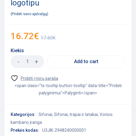
logotipu
Pridėti savo apžvalgą
16.72
€
17.60
€
Kiekis
Add to cart
<span class="ts-tooltip button-tooltip" data-title="Pridėti
palyginimui">Palyginti</span>
Kategorijos:
Sifonai
,
Sifonai, trapai ir latakai
,
Vonios
kambario įranga
Prekės kodas:
U3JIK-2948240000001