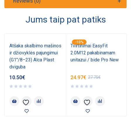
Reviews (0)
Jums taip pat patiks
-10%
Atšaka skalbimo mašinos
Tvirtinimai EasyFit
ir džiovyklės pajungimui
2.0M12 pakabinamam
(G1"/8–23) Alca Plast
unitazui / bide Pro New
dviguba
10.50
€
24.97
€
27.75
€