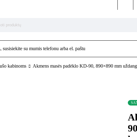
 susisiekite su mumis telefonu arba el. paštu
dušo kabinoms
Akmens masės padėklo KD-90, 890×890 mm uždanga
SA
A
9