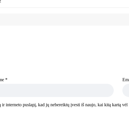
2
me
*
Em
 ir interneto puslapį, kad jų nebereiktų įvesti iš naujo, kai kitą kartą vė