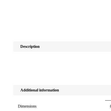
Description
Uždanga dušo padėklui Vispool KD-90.
Additional information
Dimensions