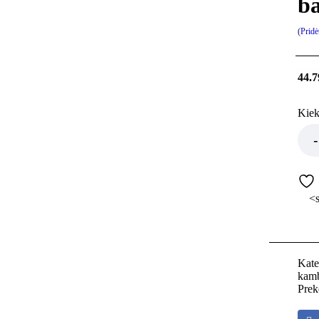
ba
Pridė
44.7
Kiek
<s
Kate
kamb
Prek