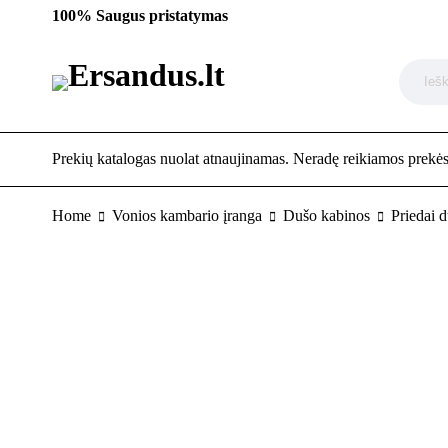
100% Saugus pristatymas
Prekių katalogas nuolat atnaujinamas. Neradę reikiamos prekės,
Home
Vonios kambario įranga
Dušo kabinos
Priedai 
-20%
POPULIARU