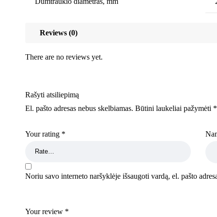
Dūmtraukio diametras, mm
Reviews (0)
There are no reviews yet.
Rašyti atsiliepimą
El. pašto adresas nebus skelbiamas.
Būtini laukeliai pažymėti
*
Your rating
*
Na
Noriu savo interneto naršyklėje išsaugoti vardą, el. pašto adresą
Your review
*