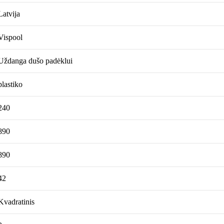
Latvija
Vispool
Uždanga dušo padėklui
plastiko
240
890
890
42
Kvadratinis