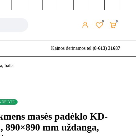
0
0
Kainos derinamos tel.
(8-613) 31687
, balta
NDELYJE
kmens masės padėklo KD-
0, 890×890 mm uždanga,