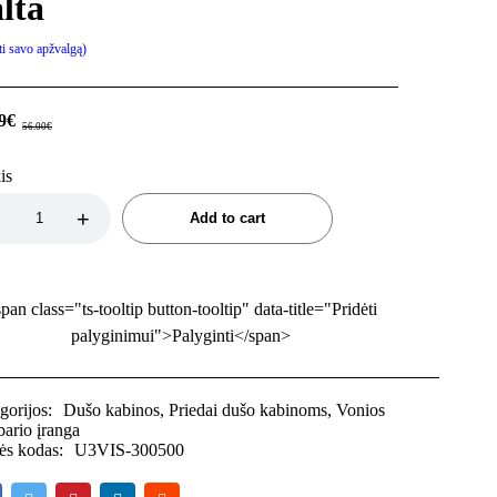
lta
ti savo apžvalgą
9
€
56.00
€
is
Add to cart
pan class="ts-tooltip button-tooltip" data-title="Pridėti
palyginimui">Palyginti</span>
gorijos:
Dušo kabinos
,
Priedai dušo kabinoms
,
Vonios
ario įranga
ės kodas:
U3VIS-300500