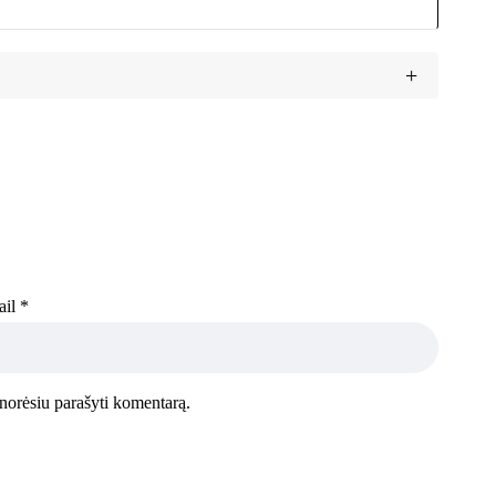
ail
*
l norėsiu parašyti komentarą.