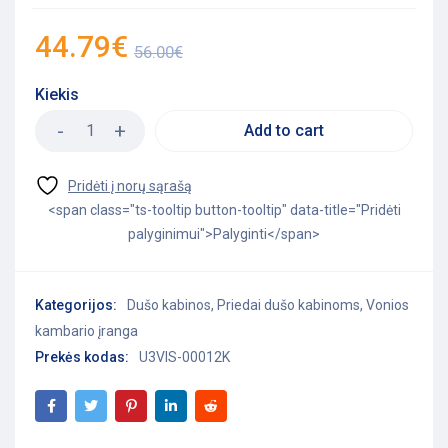
44.79
€
56.00
€
Kiekis
Add to cart
<span class="ts-tooltip button-tooltip" data-title="Pridėti
palyginimui">Palyginti</span>
Kategorijos:
Dušo kabinos
,
Priedai dušo kabinoms
,
Vonios
kambario įranga
Prekės kodas:
U3VIS-00012K