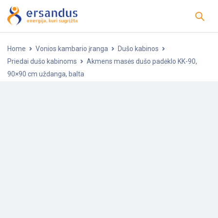
Home
Vonios kambario įranga
Dušo kabinos
Priedai dušo kabinoms
Akmens masės dušo padėklo KK-90,
90×90 cm uždanga, balta
-20%
POPULIARU