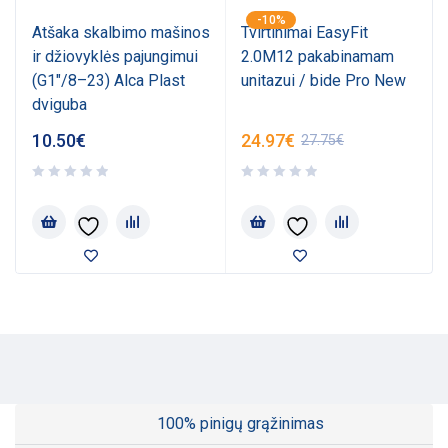
-10%
Atšaka skalbimo mašinos
Tvirtinimai EasyFit
ir džiovyklės pajungimui
2.0M12 pakabinamam
(G1"/8–23) Alca Plast
unitazui / bide Pro New
dviguba
10.50
€
24.97
€
27.75
€
100% pinigų grąžinimas