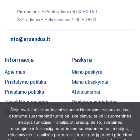
Pirmadienis – Penktadienis: 8:00 – 20:00
Šeštadienis – Sekmadienis: 9:00 – 18:00
info@ersandus.lt
Informacija
Paskyra
Apie mus
Mano paskyra
Pristatymo politika
Mano užsakymai
Privatumo politika
Atsisiuntimai
Taisyklės ir sąlygos
Paskyros nustatymai
Šioje svetainėje naudojami slapukai Naudojame slapukus, kad
Kontaktai
Norų sąrašas
galėtume suasmeninti turinį bei skelbimus, teikti visuomeninės
medijos funkcijas ir analizuoti srautą. Be to, svetainės
naudojimo informaciją bendriname su visuomeninės medijos,
reklamavimo ir analizės partneriais, kurie gali ją pridėti prie kitos